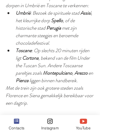
dorpen in Umbrië en Toscane te verkennen:
Umbrië
: Bezoek de spirituele stad 
Assisi
, 
het kleurrijke dorp 
Spello
, of de 
historische stad 
Perugia
 met zijn 
charmante steegjes en beroemde 
chocoladefestival.
Toscane
: Op slechts 20 minuten rijden 
ligt 
Cortona
, bekend van de film 
Under 
the Tuscan Sun
. Andere Toscaanse 
pareltjes zoals 
Montepulciano
, 
Arezzo
 en 
Pienza
 liggen binnen handbereik.
Met de trein zijn ook grotere steden zoals 
Florence en Siena gemakkelijk bereikbaar voor 
een dagtrip.
6. Villa Primaluce: Uw thuis aan het 
meer
Contacts
Instagram
YouTube
Als u op zoek bent naar een bijzondere 